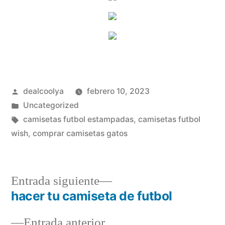
Publicado
dealcoolya
febrero 10, 2023
por
Publicado
Uncategorized
en
Etiquetas:
camisetas futbol estampadas
,
camisetas futbol
wish
,
comprar camisetas gatos
Entrada
Entrada siguiente
siguiente:
hacer tu camiseta de futbol
Navegación
Entrada
Entrada anterior