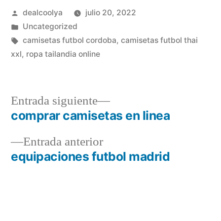
Publicado
dealcoolya
julio 20, 2022
por
Publicado
Uncategorized
en
Etiquetas:
camisetas futbol cordoba
,
camisetas futbol thai
xxl
,
ropa tailandia online
Entrada
Entrada siguiente
siguiente:
comprar camisetas en linea
Navegación
Entrada
Entrada anterior
de
anterior:
equipaciones futbol madrid
entradas