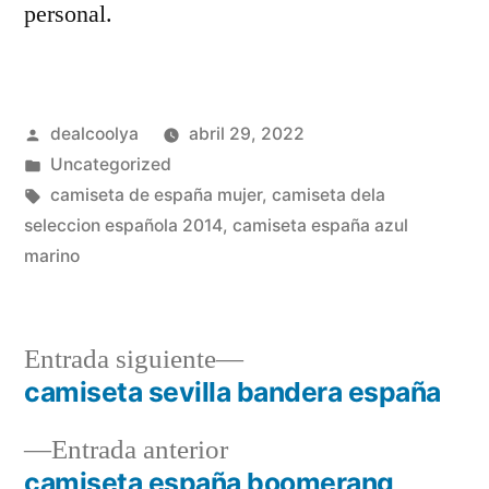
personal.
Publicado
dealcoolya
abril 29, 2022
por
Publicado
Uncategorized
en
Etiquetas:
camiseta de españa mujer
,
camiseta dela
seleccion española 2014
,
camiseta españa azul
marino
Entrada
Entrada siguiente
siguiente:
camiseta sevilla bandera españa
Navegación
Entrada
Entrada anterior
de
anterior:
camiseta españa boomerang