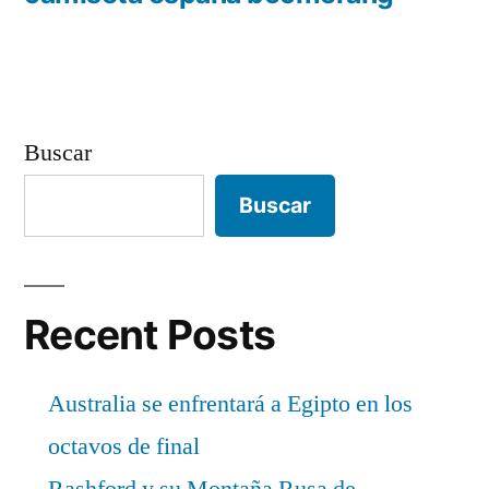
entradas
Buscar
Buscar
Recent Posts
Australia se enfrentará a Egipto en los
octavos de final
Rashford y su Montaña Rusa de