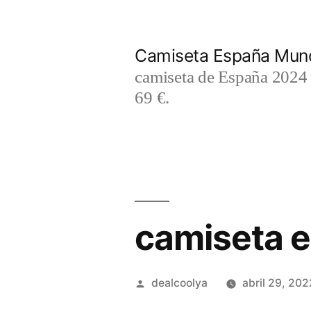
Saltar
al
Camiseta España Mund
contenido
camiseta de España 2024 m
69 €.
camiseta 
Publicado
dealcoolya
abril 29, 202
por