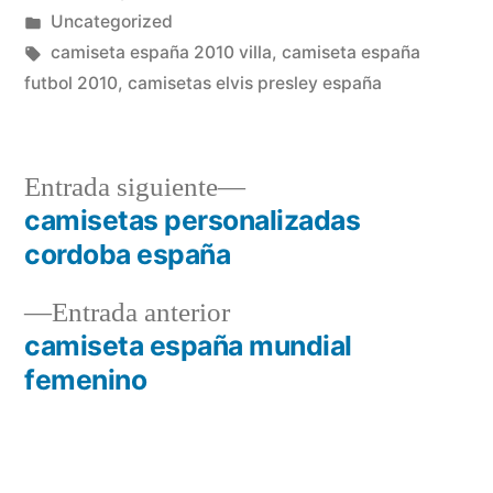
por
Publicado
Uncategorized
en
Etiquetas:
camiseta españa 2010 villa
,
camiseta españa
futbol 2010
,
camisetas elvis presley españa
Entrada
Entrada siguiente
siguiente:
camisetas personalizadas
Navegación
cordoba españa
de
Entrada
Entrada anterior
entradas
anterior:
camiseta españa mundial
femenino