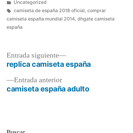
por
Publicado
Uncategorized
en
Etiquetas:
camiseta de españa 2018 oficial
,
comprar
camiseta españa mundial 2014
,
dhgate camiseta
españa
Entrada
Entrada siguiente
siguiente:
replica camiseta españa
Navegación
Entrada
Entrada anterior
de
anterior:
camiseta españa adulto
entradas
Buscar