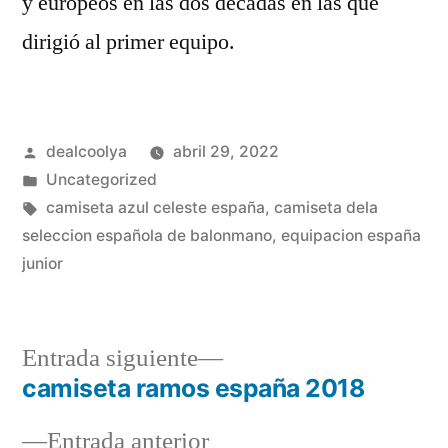
y europeos en las dos décadas en las que
dirigió al primer equipo.
Publicado
dealcoolya
abril 29, 2022
por
Publicado
Uncategorized
en
Etiquetas:
camiseta azul celeste españa
,
camiseta dela
seleccion española de balonmano
,
equipacion españa
junior
Entrada
Entrada siguiente
siguiente:
camiseta ramos españa 2018
Navegación
Entrada
Entrada anterior