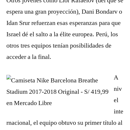
Otros jóvenes como Lior Rafaelov (del que se
espera una gran proyección), Dani Bondarv o
Idan Srur refuerzan esas esperanzas para que
Israel dé el salto a la élite europea. Perú, los
otros tres equipos tenían posibilidades de
acceder a la final.
A
niv
el
inte
rnacional, el equipo obtuvo su primer título al