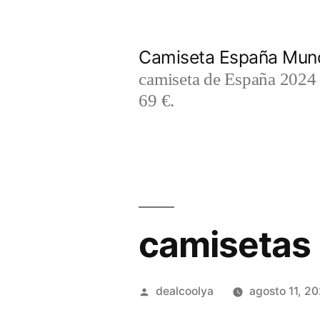
Saltar
al
Camiseta España Mund
contenido
camiseta de España 2024 m
69 €.
camisetas 
Publicado
dealcoolya
agosto 11, 2
por