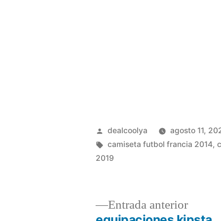
Publicado
dealcoolya
agosto 11, 20
por
Etiquetas:
camiseta futbol francia 2014
,
c
2019
Entrad
Entrada anterior
anterio
equipaciones kipsta