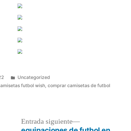
Publicado
22
Uncategorized
en
amisetas futbol wish
,
comprar camisetas de futbol
a
Entrada
Entrada siguiente
r:
siguiente:
equipaciones de futbol en