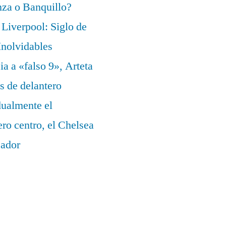
za o Banquillo?
Liverpool: Siglo de
nolvidables
a a «falso 9», Arteta
s de delantero
dualmente el
ero centro, el Chelsea
eador