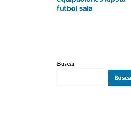
Navegación
futbol sala
de
entradas
Buscar
Busca