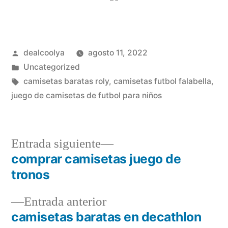
Publicado
dealcoolya
agosto 11, 2022
por
Publicado
Uncategorized
en
Etiquetas:
camisetas baratas roly
,
camisetas futbol falabella
,
juego de camisetas de futbol para niños
Entrada
Entrada siguiente
siguiente:
comprar camisetas juego de
Navegación
tronos
de
Entrada
Entrada anterior
entradas
anterior:
camisetas baratas en decathlon