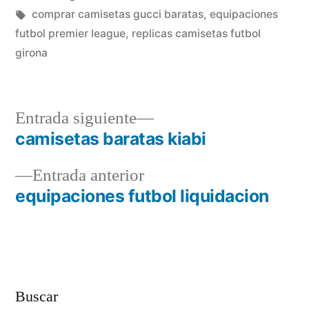
en
Etiquetas:
comprar camisetas gucci baratas
,
equipaciones
futbol premier league
,
replicas camisetas futbol
girona
Entrada
Entrada siguiente
siguiente:
camisetas baratas kiabi
Navegación
Entrada
Entrada anterior
de
anterior:
equipaciones futbol liquidacion
entradas
Buscar