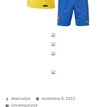
Publicado
dealcoolya
noviembre 9, 2022
por
Publicado
Uncategorized