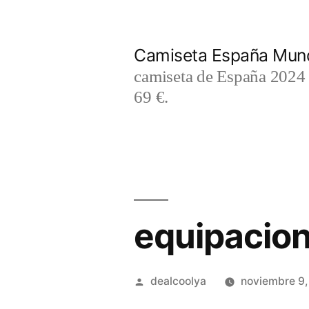
Saltar
al
Camiseta España Mund
contenido
camiseta de España 2024 m
69 €.
equipacion
Publicado
dealcoolya
noviembre 9
por