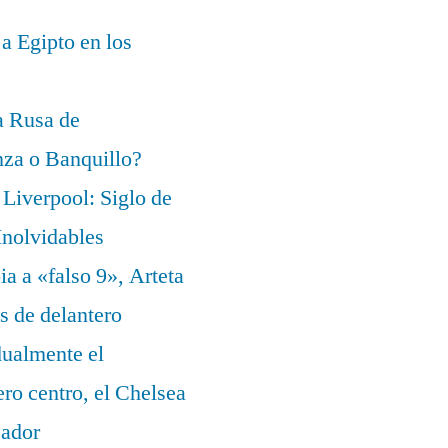
 a Egipto en los
a Rusa de
za o Banquillo?
Liverpool: Siglo de
nolvidables
a a «falso 9», Arteta
s de delantero
dualmente el
ero centro, el Chelsea
eador