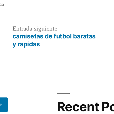
eca
a
Entrada
Entrada siguiente
r:
siguiente:
camisetas de futbol baratas
y rapidas
Recent P
r