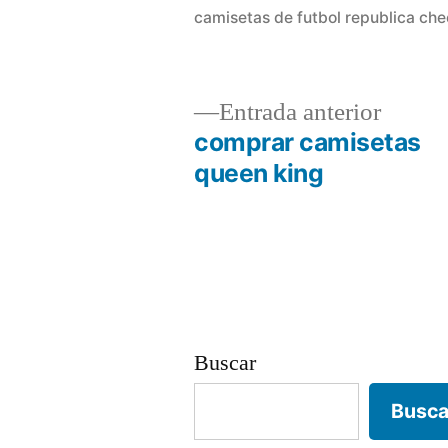
camisetas de futbol republica ch
Entrad
Entrada anterior
anterio
comprar camisetas
Navegación
queen king
de
entradas
Buscar
Busca