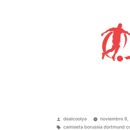
Publicado
dealcoolya
noviembre 9,
por
Etiquetas:
camiseta borussia dortmund co