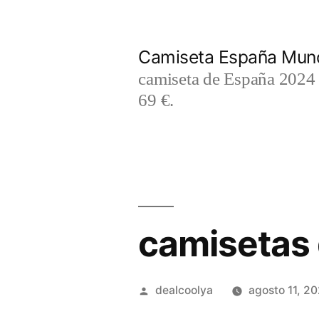
Saltar
al
Camiseta España Mund
contenido
camiseta de España 2024 m
69 €.
camisetas d
Publicado
dealcoolya
agosto 11, 2
por