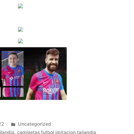
Publicado
22
Uncategorized
en
ilandia
,
camisetas futbol imitacion tailandia
,