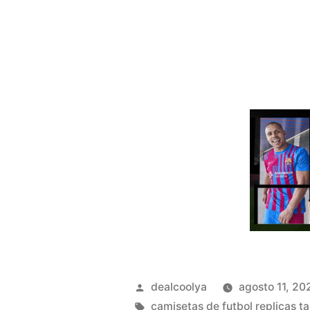
Publicado
dealcoolya
agosto 11, 20
por
Etiquetas:
camisetas de futbol replicas ta