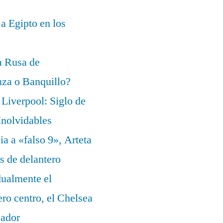
 a Egipto en los
a Rusa de
za o Banquillo?
Liverpool: Siglo de
nolvidables
a a «falso 9», Arteta
s de delantero
dualmente el
ero centro, el Chelsea
eador