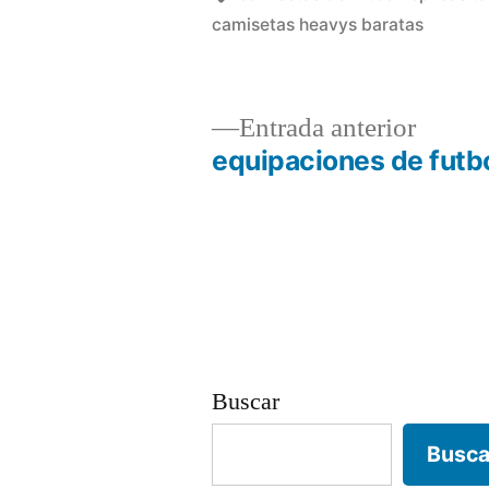
camisetas heavys baratas
Entrad
Entrada anterior
anterio
equipaciones de futb
Navegación
de
entradas
Buscar
Busca