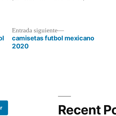
a
Entrada
Entrada siguiente
r:
siguiente:
ol
camisetas futbol mexicano
2020
Recent P
r