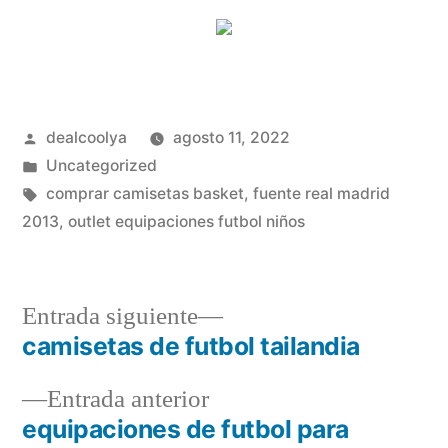
Publicado
dealcoolya
agosto 11, 2022
por
Publicado
Uncategorized
en
Etiquetas:
comprar camisetas basket
,
fuente real madrid
2013
,
outlet equipaciones futbol niños
Entrada
Entrada siguiente
siguiente:
camisetas de futbol tailandia
Navegación
Entrada
Entrada anterior
de
anterior:
equipaciones de futbol para