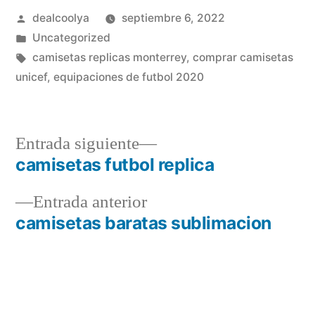
Publicado
dealcoolya
septiembre 6, 2022
por
Publicado
Uncategorized
en
Etiquetas:
camisetas replicas monterrey
,
comprar camisetas
unicef
,
equipaciones de futbol 2020
Entrada
Entrada siguiente
siguiente:
camisetas futbol replica
Navegación
Entrada
Entrada anterior
de
anterior:
camisetas baratas sublimacion
entradas