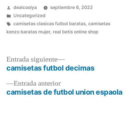
Publicado
dealcoolya
septiembre 6, 2022
por
Publicado
Uncategorized
en
Etiquetas:
camisetas clasicas futbol baratas
,
camisetas
kenzo baratas mujer
,
real betis online shop
Entrada
Entrada siguiente
siguiente:
camisetas futbol decimas
Navegación
Entrada
Entrada anterior
de
anterior:
camisetas de futbol union espaola
entradas