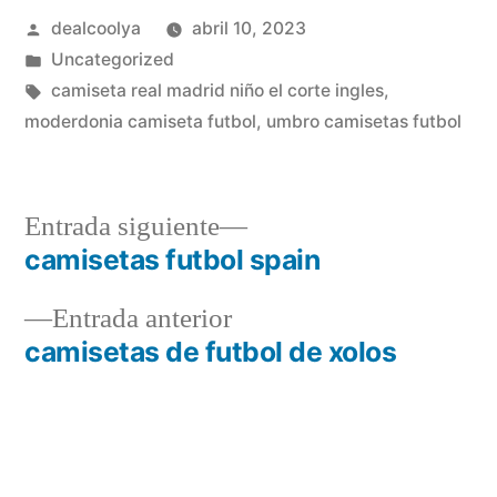
Publicado
dealcoolya
abril 10, 2023
por
Publicado
Uncategorized
en
Etiquetas:
camiseta real madrid niño el corte ingles
,
moderdonia camiseta futbol
,
umbro camisetas futbol
Entrada
Entrada siguiente
siguiente:
camisetas futbol spain
Navegación
Entrada
Entrada anterior
de
anterior:
camisetas de futbol de xolos
entradas