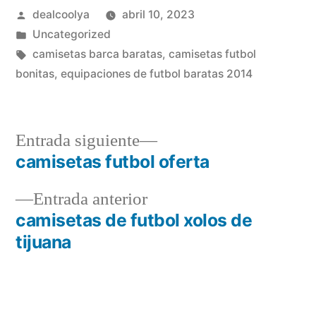
Publicado
dealcoolya
abril 10, 2023
por
Publicado
Uncategorized
en
Etiquetas:
camisetas barca baratas
,
camisetas futbol
bonitas
,
equipaciones de futbol baratas 2014
Entrada
Entrada siguiente
siguiente:
camisetas futbol oferta
Navegación
Entrada
Entrada anterior
de
anterior:
camisetas de futbol xolos de
entradas
tijuana