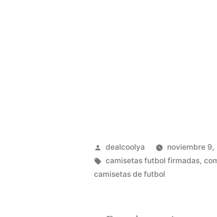
Publicado
dealcoolya
noviembre 9,
por
Etiquetas:
camisetas futbol firmadas
,
com
camisetas de futbol