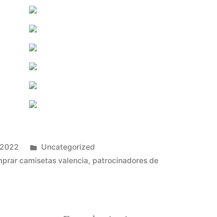
Publicado
 2022
Uncategorized
en
prar camisetas valencia
,
patrocinadores de