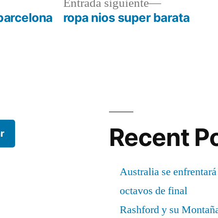
a
Entrada
Entrada siguiente
r:
siguiente:
barcelona
ropa nios super barata
Recent P
r
Australia se enfrentará
octavos de final
Rashford y su Montañ