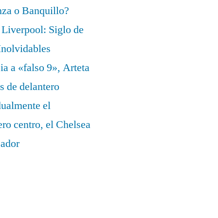
za o Banquillo?
Liverpool: Siglo de
nolvidables
a a «falso 9», Arteta
s de delantero
dualmente el
ero centro, el Chelsea
eador