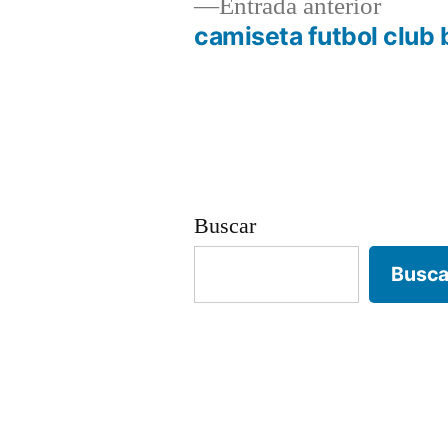
Entrad
Entrada anterior
anterio
camiseta futbol club 
Navegación
de
entradas
Buscar
Busca