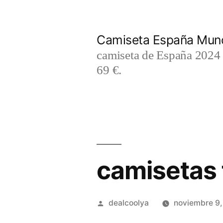
Saltar
al
Camiseta España Mund
contenido
camiseta de España 2024 m
69 €.
camisetas 
Publicado
dealcoolya
noviembre 9
por