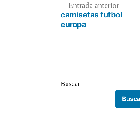
Entrad
Entrada anterior
anterio
camisetas futbol
Navegación
europa
de
entradas
Buscar
Busca