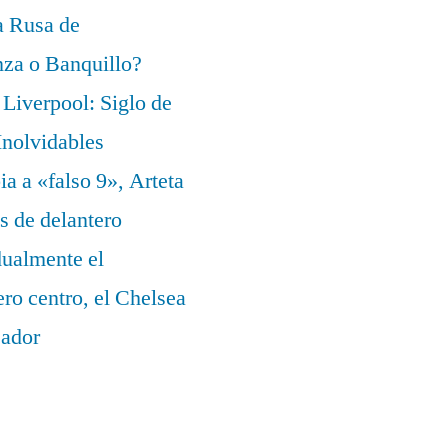
a Rusa de
za o Banquillo?
Liverpool: Siglo de
nolvidables
a a «falso 9», Arteta
s de delantero
dualmente el
ero centro, el Chelsea
eador