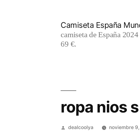
Saltar
al
Camiseta España Mund
contenido
camiseta de España 2024 m
69 €.
ropa nios 
Publicado
dealcoolya
noviembre 9
por