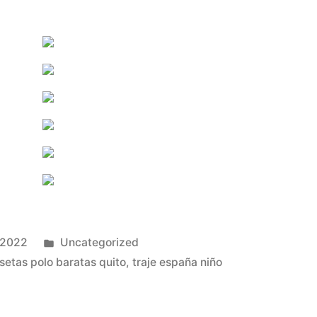
Publicado
 2022
Uncategorized
en
setas polo baratas quito
,
traje españa niño