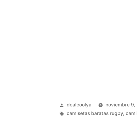
Publicado
dealcoolya
noviembre 9,
por
Etiquetas:
camisetas baratas rugby
,
cami