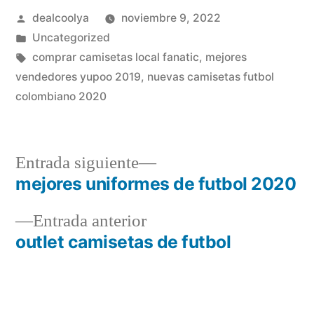
Publicado
dealcoolya
noviembre 9, 2022
por
Publicado
Uncategorized
en
Etiquetas:
comprar camisetas local fanatic
,
mejores
vendedores yupoo 2019
,
nuevas camisetas futbol
colombiano 2020
Entrada
Entrada siguiente
siguiente:
mejores uniformes de futbol 2020
Navegación
Entrada
Entrada anterior
de
anterior:
outlet camisetas de futbol
entradas