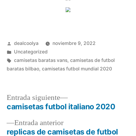
Publicado
dealcoolya
noviembre 9, 2022
por
Publicado
Uncategorized
en
Etiquetas:
camisetas baratas vans
,
camisetas de futbol
baratas bilbao
,
camisetas futbol mundial 2020
Entrada
Entrada siguiente
siguiente:
camisetas futbol italiano 2020
Navegación
Entrada
Entrada anterior
de
anterior:
replicas de camisetas de futbol