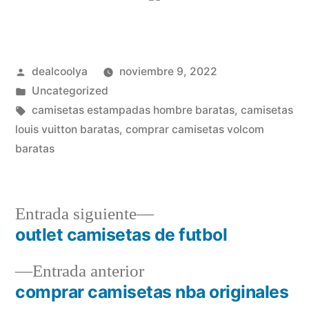
Publicado
dealcoolya
noviembre 9, 2022
por
Publicado
Uncategorized
en
Etiquetas:
camisetas estampadas hombre baratas
,
camisetas
louis vuitton baratas
,
comprar camisetas volcom
baratas
Entrada
Entrada siguiente
siguiente:
outlet camisetas de futbol
Navegación
Entrada
Entrada anterior
de
anterior:
comprar camisetas nba originales