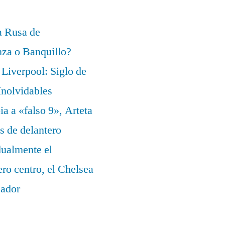
a Rusa de
za o Banquillo?
Liverpool: Siglo de
nolvidables
a a «falso 9», Arteta
s de delantero
dualmente el
ero centro, el Chelsea
eador