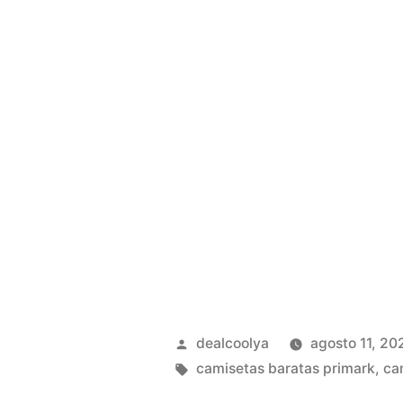
Publicado
dealcoolya
agosto 11, 20
por
Etiquetas:
camisetas baratas primark
,
ca