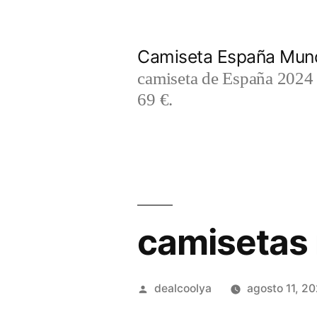
Saltar
al
Camiseta España Mund
contenido
camiseta de España 2024 m
69 €.
camisetas r
Publicado
dealcoolya
agosto 11, 2
por