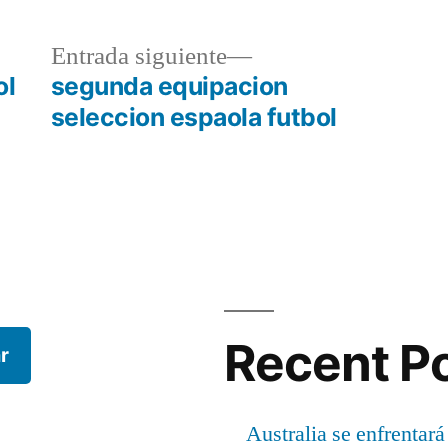
a
Entrada
Entrada siguiente
r:
siguiente:
ol
segunda equipacion
seleccion espaola futbol
Recent P
r
Australia se enfrentará