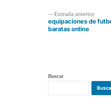
Entrad
Entrada anterior
anterio
equipaciones de futb
Navegación
baratas online
de
entradas
Buscar
Busca