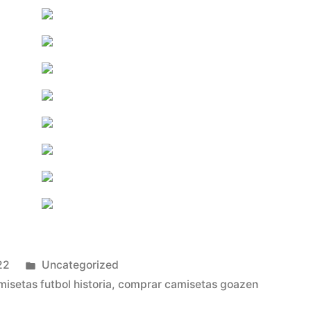
Publicado
22
Uncategorized
en
misetas futbol historia
,
comprar camisetas goazen