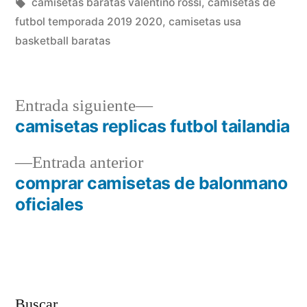
en
Etiquetas:
camisetas baratas valentino rossi
,
camisetas de
futbol temporada 2019 2020
,
camisetas usa
basketball baratas
Entrada
Entrada siguiente
siguiente:
camisetas replicas futbol tailandia
Navegación
Entrada
Entrada anterior
de
anterior:
comprar camisetas de balonmano
entradas
oficiales
Buscar