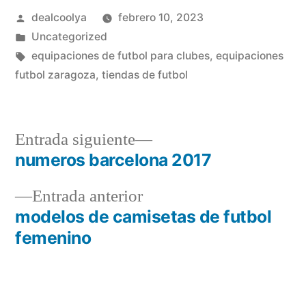
Publicado
dealcoolya
febrero 10, 2023
por
Publicado
Uncategorized
en
Etiquetas:
equipaciones de futbol para clubes
,
equipaciones
futbol zaragoza
,
tiendas de futbol
Entrada
Entrada siguiente
siguiente:
numeros barcelona 2017
Navegación
Entrada
Entrada anterior
de
anterior:
modelos de camisetas de futbol
entradas
femenino