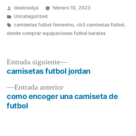
Publicado
dealcoolya
febrero 10, 2023
por
Publicado
Uncategorized
en
Etiquetas:
camisetas futbol femenino
,
cb3 camisetas futbol
,
donde comprar equipaciones futbol baratas
Entrada
Entrada siguiente
siguiente:
camisetas futbol jordan
Navegación
Entrada
Entrada anterior
de
anterior:
como encoger una camiseta de
entradas
futbol