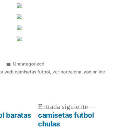
Publicado
2
Uncategorized
en
or web camisetas futbol
,
ver barcelona lyon online
a
Entrada
Entrada siguiente
r:
siguiente:
ol baratas
camisetas futbol
chulas