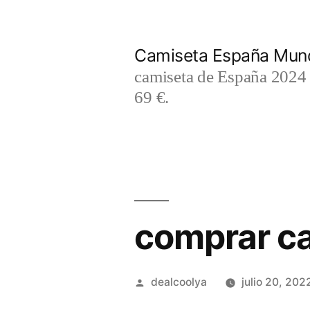
Saltar
al
Camiseta España Mund
contenido
camiseta de España 2024 m
69 €.
comprar ca
Publicado
dealcoolya
julio 20, 202
por