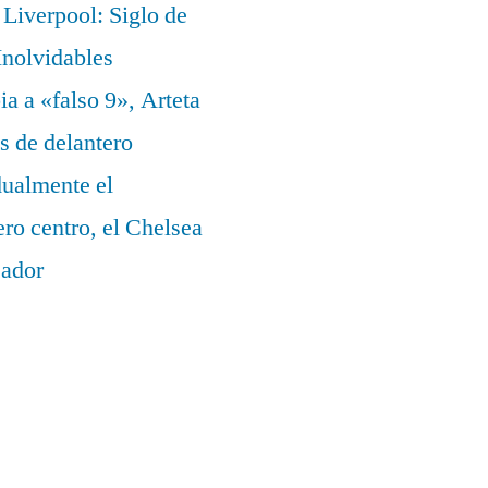
Liverpool: Siglo de
nolvidables
a a «falso 9», Arteta
s de delantero
dualmente el
ero centro, el Chelsea
eador