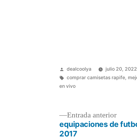
Publicado
dealcoolya
julio 20, 202
por
Etiquetas:
comprar camisetas rapife
,
mej
en vivo
Entrad
Entrada anterior
anterio
equipaciones de futb
Navegación
2017