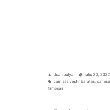
Publicado
dealcoolya
julio 20, 202
por
Etiquetas:
camisas vestir baratas
,
camise
famosas