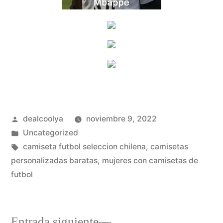
Publicado
dealcoolya
noviembre 9, 2022
por
Publicado
Uncategorized
en
Etiquetas:
camiseta futbol seleccion chilena
,
camisetas
personalizadas baratas
,
mujeres con camisetas de
futbol
Entrada
Entrada siguiente