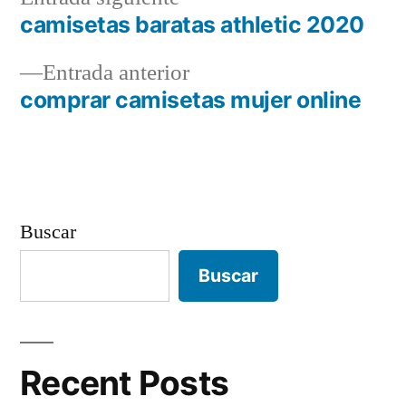
siguiente:
camisetas baratas athletic 2020
Navegación
Entrada
Entrada anterior
de
anterior:
comprar camisetas mujer online
entradas
Buscar
Buscar
Recent Posts