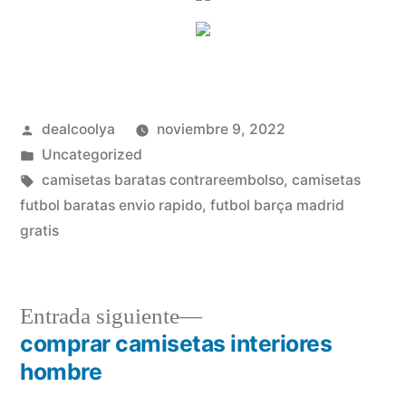
Publicado
dealcoolya
noviembre 9, 2022
por
Publicado
Uncategorized
en
Etiquetas:
camisetas baratas contrareembolso
,
camisetas
futbol baratas envio rapido
,
futbol barça madrid
gratis
Entrada
Entrada siguiente
siguiente:
comprar camisetas interiores
Navegación
hombre
de