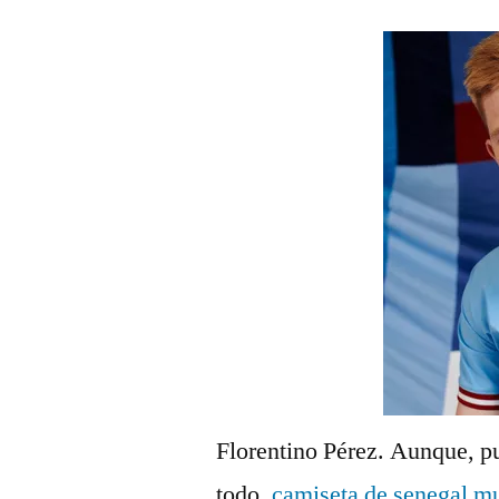
Florentino Pérez. Aunque, pu
todo,
camiseta de senegal m