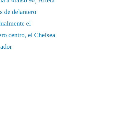
a a «falso 9», Arteta
s de delantero
dualmente el
ero centro, el Chelsea
eador