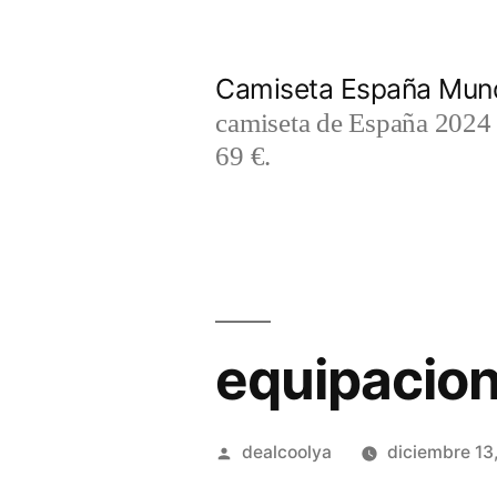
Saltar
al
Camiseta España Mund
contenido
camiseta de España 2024 m
69 €.
equipacion
Publicado
dealcoolya
diciembre 13
por