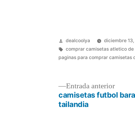
Publicado
dealcoolya
diciembre 13
por
Etiquetas:
comprar camisetas atletico de
paginas para comprar camisetas de
Entrad
Entrada anterior
anterio
camisetas futbol bar
Navegación
tailandia
de