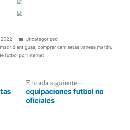
Publicado
, 2022
Uncategorized
en
 madrid antiguas
,
comprar camisetas vanesa martin
,
 futbol por internet
a
Entrada
Entrada siguiente
r:
siguiente:
atas
equipaciones futbol no
oficiales