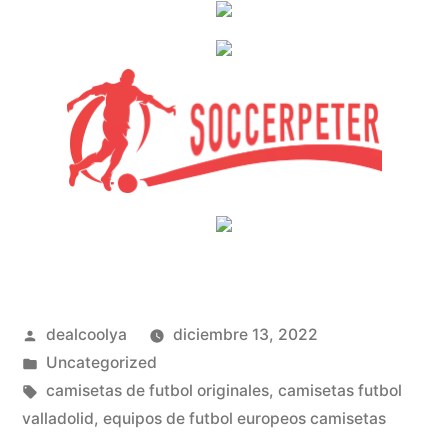
Publicado
dealcoolya
diciembre 13, 2022
por
Publicado
Uncategorized
en
Etiquetas:
camisetas de futbol originales
,
camisetas futbol
valladolid
,
equipos de futbol europeos camisetas