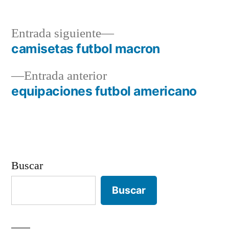
Entrada
Entrada siguiente
siguiente:
camisetas futbol macron
Navegación
Entrada
Entrada anterior
de
anterior:
equipaciones futbol americano
entradas
Buscar
Buscar