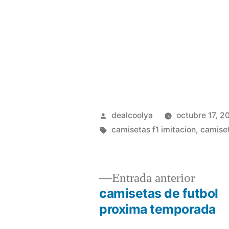
Publicado
dealcoolya
octubre 17, 2
por
Etiquetas:
camisetas f1 imitacion
,
camiset
Entrad
Entrada anterior
anterio
camisetas de futbol
Navegación
proxima temporada