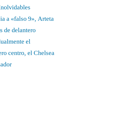
nolvidables
a a «falso 9», Arteta
s de delantero
dualmente el
ero centro, el Chelsea
eador