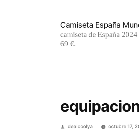
Saltar
al
Camiseta España Mund
contenido
camiseta de España 2024 m
69 €.
equipacion
Publicado
dealcoolya
octubre 17, 
por