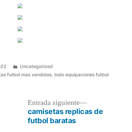
Publicado
022
Uncategorized
en
as futbol mas vendidas
,
todo equipaciones futbol
a
Entrada
Entrada siguiente
r:
siguiente:
camisetas replicas de
futbol baratas