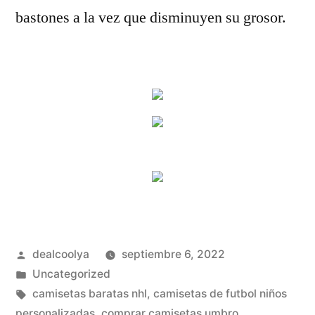
bastones a la vez que disminuyen su grosor.
Publicado
dealcoolya
septiembre 6, 2022
por
Publicado
Uncategorized
en
Etiquetas:
camisetas baratas nhl
,
camisetas de futbol niños
personalizadas
,
comprar camisetas umbro