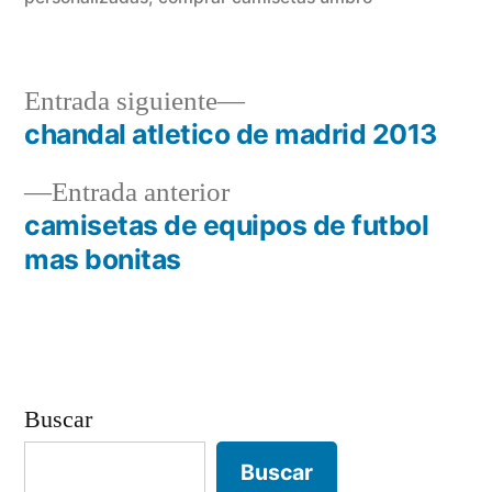
Entrada
Entrada siguiente
siguiente:
chandal atletico de madrid 2013
Navegación
Entrada
Entrada anterior
de
anterior:
camisetas de equipos de futbol
entradas
mas bonitas
Buscar
Buscar