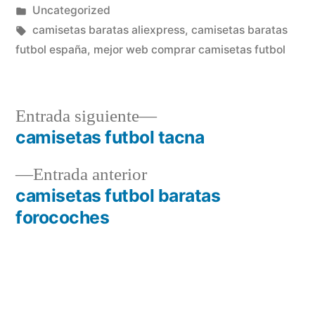
por
Publicado
Uncategorized
en
Etiquetas:
camisetas baratas aliexpress
,
camisetas baratas
futbol españa
,
mejor web comprar camisetas futbol
Entrada
Entrada siguiente
siguiente:
camisetas futbol tacna
Navegación
Entrada
Entrada anterior
de
anterior:
camisetas futbol baratas
entradas
forocoches