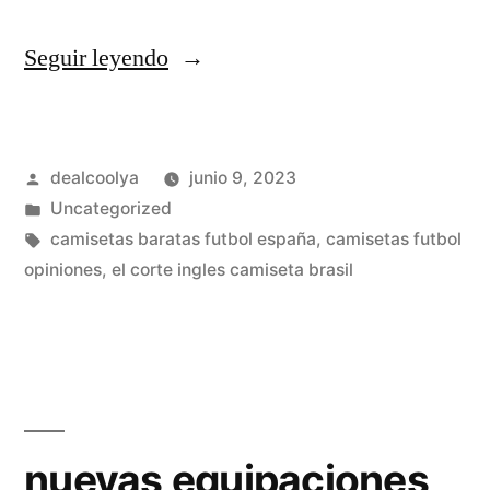
«camisetas
Seguir leyendo
futbol
retro
Publicado
dealcoolya
junio 9, 2023
zaragoza»
por
Publicado
Uncategorized
en
Etiquetas:
camisetas baratas futbol españa
,
camisetas futbol
opiniones
,
el corte ingles camiseta brasil
nuevas equipaciones