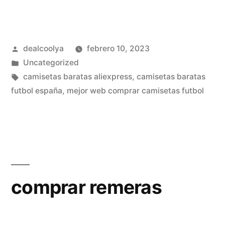
equipaciones
liga
Publicado
dealcoolya
febrero 10, 2023
santander»
por
Publicado
Uncategorized
en
Etiquetas:
camisetas baratas aliexpress
,
camisetas baratas
futbol españa
,
mejor web comprar camisetas futbol
comprar remeras