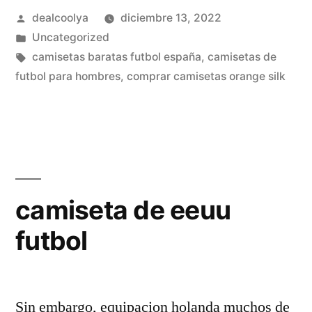
Publicado
dealcoolya
diciembre 13, 2022
por
Publicado
Uncategorized
en
Etiquetas:
camisetas baratas futbol españa
,
camisetas de
futbol para hombres
,
comprar camisetas orange silk
camiseta de eeuu
futbol
Sin embargo, equipacion holanda muchos de