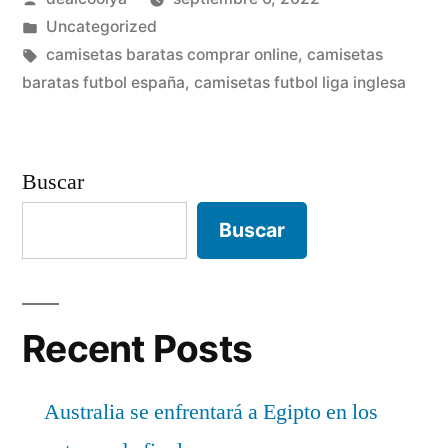
futbol»
por
Publicado
Uncategorized
en
Etiquetas:
camisetas baratas comprar online
,
camisetas
baratas futbol españa
,
camisetas futbol liga inglesa
Buscar
Buscar
Recent Posts
Australia se enfrentará a Egipto en los